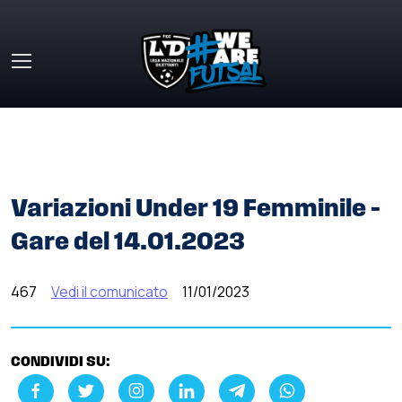
Skip to main content
HOME
»
COMUNICATI STAMPA
»
VARIAZIONI UNDER 19
FEMMINILE – GARE DEL 14.01.2023
Variazioni Under 19 Femminile –
Gare del 14.01.2023
467
Vedi il comunicato
11/01/2023
CONDIVIDI SU: