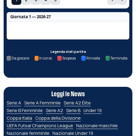
Giornata 1 — 2026-27
Nessun dato per questa giornata.
Legenda stati partita
Da giocare
In corso
Sospesa
Rinviata
Terminata
Leggi le News
Serie A
Serie A Femminile
Serie A2 Élite
Serie B Femminile
Serie A2
Serie B
Under 19
Coppa Italia
Coppa della Divisione
UEFA Futsal Champions League
Nazionale maschile
Nazionale femminile
Nazionale Under 19