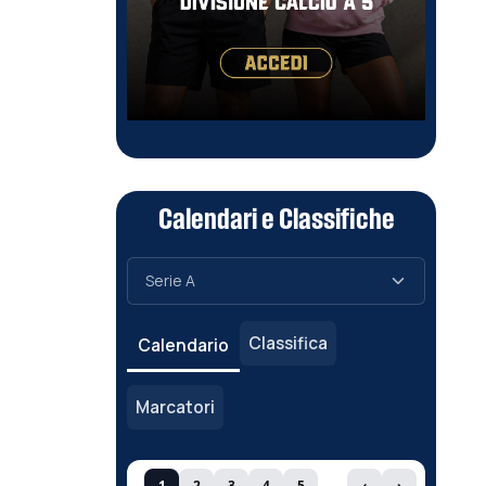
Calendari e Classifiche
Classifica
Calendario
Marcatori
1
2
3
4
5
‹
›