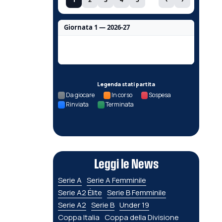
Giornata 1 — 2026-27
Nessun dato per questa giornata.
Legenda stati partita
Da giocare
In corso
Sospesa
Rinviata
Terminata
Leggi le News
Serie A
Serie A Femminile
Serie A2 Élite
Serie B Femminile
Serie A2
Serie B
Under 19
Coppa Italia
Coppa della Divisione