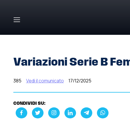
Skip to main content
HOME
»
COMUNICATI STAMPA
»
VARIAZIONI SERIE B FEM
Variazioni Serie B Fem
385
Vedi il comunicato
17/12/2025
CONDIVIDI SU: