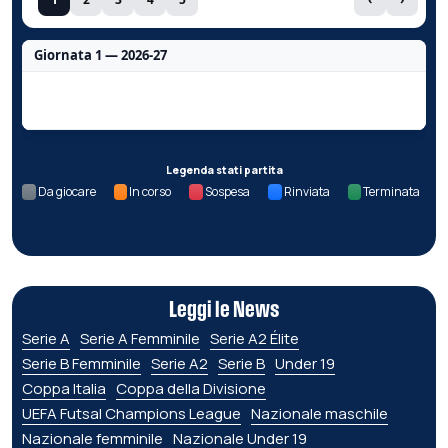
Giornata 1 — 2026-27
Nessun dato per questa giornata.
Legenda stati partita
Da giocare
In corso
Sospesa
Rinviata
Terminata
Leggi le News
Serie A
Serie A Femminile
Serie A2 Élite
Serie B Femminile
Serie A2
Serie B
Under 19
Coppa Italia
Coppa della Divisione
UEFA Futsal Champions League
Nazionale maschile
Nazionale femminile
Nazionale Under 19