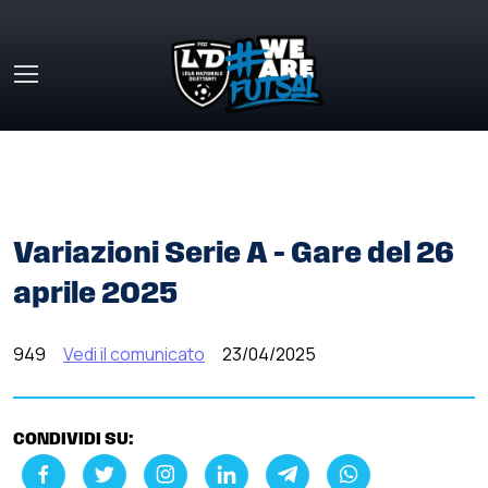
Skip to main content
HOME
»
COMUNICATI STAMPA
»
VARIAZIONI SERIE A –
GARE DEL 26 APRILE 2025
Variazioni Serie A – Gare del 26
aprile 2025
949
Vedi il comunicato
23/04/2025
CONDIVIDI SU: