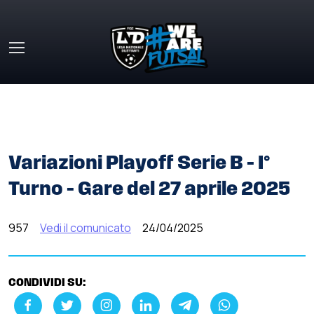
Skip to main content
HOME
»
COMUNICATI STAMPA
»
VARIAZIONI PLAYOFF
SERIE B – I° TURNO – GARE DEL 27 APRILE 2025
Variazioni Playoff Serie B – I°
Turno – Gare del 27 aprile 2025
957
Vedi il comunicato
24/04/2025
CONDIVIDI SU: