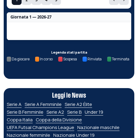
Giornata 1 — 2026-27
Nessun dato per questa giornata.
Legenda stati partita
Da giocare
In corso
Sospesa
Rinviata
Terminata
Leggi le News
Serie A
Serie A Femminile
Serie A2 Élite
Serie B Femminile
Serie A2
Serie B
Under 19
Coppa Italia
Coppa della Divisione
UEFA Futsal Champions League
Nazionale maschile
Nazionale femminile
Nazionale Under 19