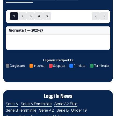
1
2
3
4
5
‹
›
Giornata 1 — 2026-27
Nessun dato per questa giornata.
Legenda stati partita
Da giocare
In corso
Sospesa
Rinviata
Terminata
Leggi le News
Serie A
Serie A Femminile
Serie A2 Élite
Serie B Femminile
Serie A2
Serie B
Under 19