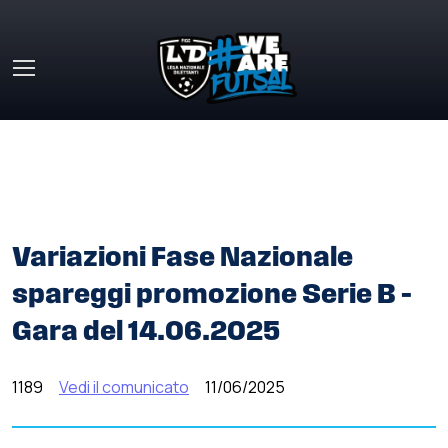
Skip to main content
HOME
»
COMUNICATI STAMPA
»
VARIAZIONI FASE
NAZIONALE SPAREGGI PROMOZIONE SERIE B – GARA DEL
14.06.2025
Variazioni Fase Nazionale
spareggi promozione Serie B –
Gara del 14.06.2025
1189
Vedi il comunicato
11/06/2025