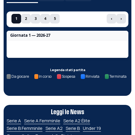
1
2
3
4
5
‹
›
Giornata 1 — 2026-27
Nessun dato per questa giornata.
Legenda stati partita
Da giocare
In corso
Sospesa
Rinviata
Terminata
Leggi le News
Serie A
Serie A Femminile
Serie A2 Élite
Serie B Femminile
Serie A2
Serie B
Under 19