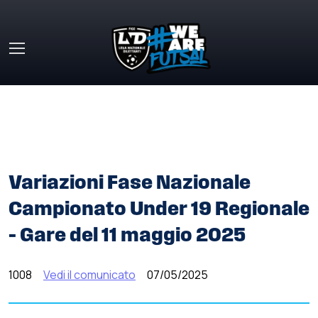
Skip to main content
HOME
»
COMUNICATI STAMPA
»
VARIAZIONI FASE
NAZIONALE CAMPIONATO UNDER 19 REGIONALE – GARE
DEL 11 MAGGIO 2025
Variazioni Fase Nazionale
Campionato Under 19 Regionale
– Gare del 11 maggio 2025
1008
Vedi il comunicato
07/05/2025