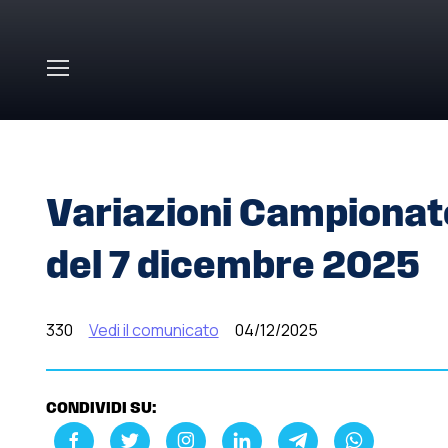
Skip to main content
HOME
»
COMUNICATI STAMPA
»
VARIAZIONI CAMPIONA
Variazioni Campionat
del 7 dicembre 2025
330
Vedi il comunicato
04/12/2025
CONDIVIDI SU: