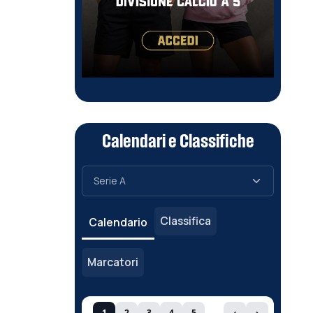
Calendari e Classifiche
Classifica
Calendario
Marcatori
1
2
3
4
5
‹
›