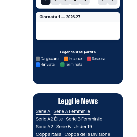
Giornata 1 — 2026-27
Nessun dato per questa giornata.
Legenda stati partita
Da giocare
In corso
Sospesa
Rinviata
Terminata
Leggi le News
Serie A
Serie A Femminile
Serie A2 Élite
Serie B Femminile
Serie A2
Serie B
Under 19
Coppa Italia
Coppa della Divisione