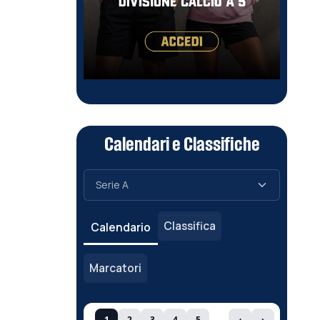
Calendari e Classifiche
Classifica
Calendario
Marcatori
1
2
3
4
5
‹
›