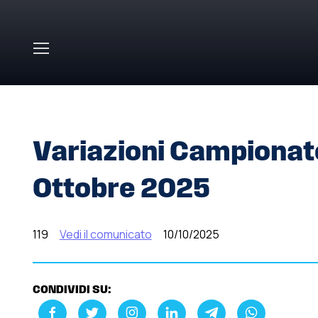
Skip to main content
HOME
»
COMUNICATI STAMPA
»
VARIAZIONI CAMPIONA
Variazioni Campionato
Ottobre 2025
119
Vedi il comunicato
10/10/2025
CONDIVIDI SU: