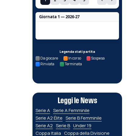
Giornata 1 — 2026-27
Nessun dato per questa giornata.
Legenda stati partita
Da giocare
In corso
Sospesa
Rinviata
Terminata
Leggi le News
Serie A
Serie A Femminile
Serie A2 Élite
Serie B Femminile
Serie A2
Serie B
Under 19
Coppa Italia
Coppa della Divisione