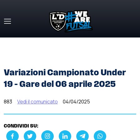
Skip to main content
HOME
»
COMUNICATI STAMPA
»
VARIAZIONI CAMPIONATO
UNDER 19 – GARE DEL 06 APRILE 2025
Variazioni Campionato Under
19 – Gare del 06 aprile 2025
883
Vedi il comunicato
04/04/2025
CONDIVIDI SU: