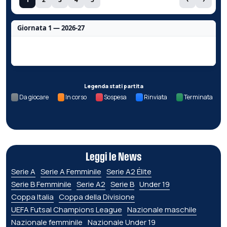
Giornata 1 — 2026-27
Nessun dato per questa giornata.
Legenda stati partita
Da giocare
In corso
Sospesa
Rinviata
Terminata
Leggi le News
Serie A
Serie A Femminile
Serie A2 Élite
Serie B Femminile
Serie A2
Serie B
Under 19
Coppa Italia
Coppa della Divisione
UEFA Futsal Champions League
Nazionale maschile
Nazionale femminile
Nazionale Under 19