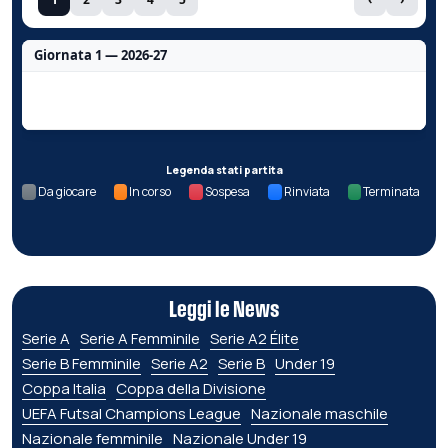
Giornata 1 — 2026-27
Nessun dato per questa giornata.
Legenda stati partita
Da giocare
In corso
Sospesa
Rinviata
Terminata
Leggi le News
Serie A
Serie A Femminile
Serie A2 Élite
Serie B Femminile
Serie A2
Serie B
Under 19
Coppa Italia
Coppa della Divisione
UEFA Futsal Champions League
Nazionale maschile
Nazionale femminile
Nazionale Under 19