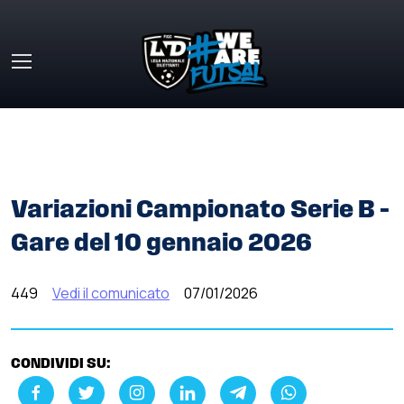
Skip to main content
HOME
»
COMUNICATI STAMPA
»
VARIAZIONI CAMPIONATO
SERIE B – GARE DEL 10 GENNAIO 2026
Variazioni Campionato Serie B –
Gare del 10 gennaio 2026
449
Vedi il comunicato
07/01/2026
CONDIVIDI SU: