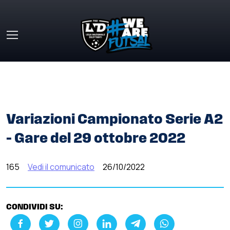
Skip to main content
HOME
»
COMUNICATI STAMPA
»
VARIAZIONI CAMPIONATO
SERIE A2 – GARE DEL 29 OTTOBRE 2022
Variazioni Campionato Serie A2
– Gare del 29 ottobre 2022
165
Vedi il comunicato
26/10/2022
CONDIVIDI SU: