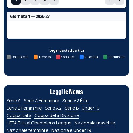
Giornata 1 — 2026-27
Nessun dato per questa giornata.
Legenda stati partita
Da giocare
In corso
Sospesa
Rinviata
Terminata
Leggi le News
Serie A
Serie A Femminile
Serie A2 Élite
Serie B Femminile
Serie A2
Serie B
Under 19
Coppa Italia
Coppa della Divisione
UEFA Futsal Champions League
Nazionale maschile
Nazionale femminile
Nazionale Under 19