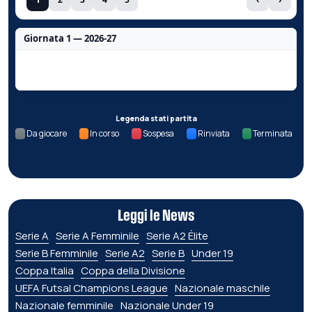
Giornata 1 — 2026-27
Nessun dato per questa giornata.
Legenda stati partita
Da giocare
In corso
Sospesa
Rinviata
Terminata
Leggi le News
Serie A
Serie A Femminile
Serie A2 Élite
Serie B Femminile
Serie A2
Serie B
Under 19
Coppa Italia
Coppa della Divisione
UEFA Futsal Champions League
Nazionale maschile
Nazionale femminile
Nazionale Under 19