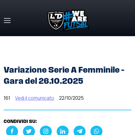
Skip to main content
HOME
»
COMUNICATI STAMPA
»
VARIAZIONE SERIE A
FEMMINILE – GARA DEL 26.10.2025
Variazione Serie A Femminile –
Gara del 26.10.2025
161
Vedi il comunicato
22/10/2025
CONDIVIDI SU: