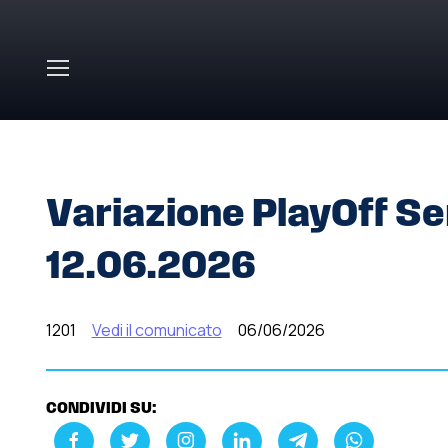
Skip to main content
HOME
»
COMUNICATI STAMPA
»
VARIAZIONE PLAYOFF SE
Variazione PlayOff Ser
12.06.2026
1201
Vedi il comunicato
06/06/2026
CONDIVIDI SU: