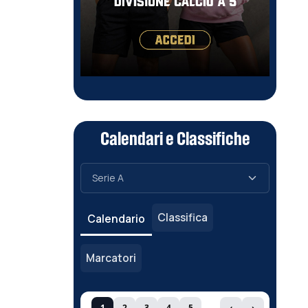
Calendari e Classifiche
Classifica
Calendario
Marcatori
1
2
3
4
5
‹
›