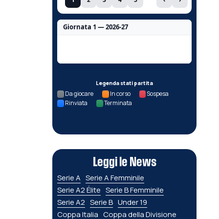
Giornata 1 — 2026-27
Nessun dato per questa giornata.
Legenda stati partita
Da giocare
In corso
Sospesa
Rinviata
Terminata
Leggi le News
Serie A
Serie A Femminile
Serie A2 Élite
Serie B Femminile
Serie A2
Serie B
Under 19
Coppa Italia
Coppa della Divisione