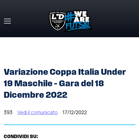
Skip to main content
HOME
»
COMUNICATI STAMPA
»
VARIAZIONE COPPA
ITALIA UNDER 19 MASCHILE – GARA DEL 18 DICEMBRE 2022
Variazione Coppa Italia Under
19 Maschile – Gara del 18
Dicembre 2022
393
Vedi il comunicato
17/12/2022
CONDIVIDI SU: