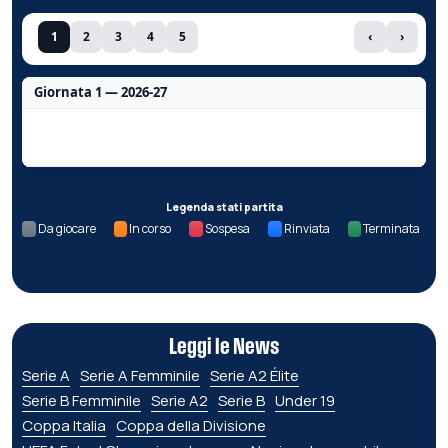
1
2
3
4
5
‹
›
Giornata 1 — 2026-27
Nessun dato per questa giornata.
Legenda stati partita
Da giocare
In corso
Sospesa
Rinviata
Terminata
Leggi le News
Serie A
Serie A Femminile
Serie A2 Élite
Serie B Femminile
Serie A2
Serie B
Under 19
Coppa Italia
Coppa della Divisione