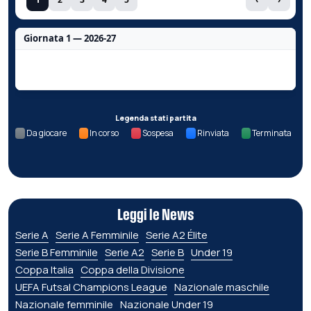
Giornata 1 — 2026-27
Nessun dato per questa giornata.
Legenda stati partita
Da giocare
In corso
Sospesa
Rinviata
Terminata
Leggi le News
Serie A
Serie A Femminile
Serie A2 Élite
Serie B Femminile
Serie A2
Serie B
Under 19
Coppa Italia
Coppa della Divisione
UEFA Futsal Champions League
Nazionale maschile
Nazionale femminile
Nazionale Under 19