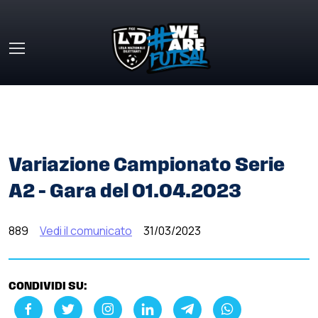
Skip to main content
HOME
»
COMUNICATI STAMPA
»
VARIAZIONE
CAMPIONATO SERIE A2 – GARA DEL 01.04.2023
Variazione Campionato Serie
A2 – Gara del 01.04.2023
889
Vedi il comunicato
31/03/2023
CONDIVIDI SU: