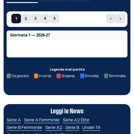
1
2
3
4
5
‹
›
Giornata 1 — 2026-27
Nessun dato per questa giornata.
Legenda stati partita
Da giocare
In corso
Sospesa
Rinviata
Terminata
Leggi le News
Serie A
Serie A Femminile
Serie A2 Élite
Serie B Femminile
Serie A2
Serie B
Under 19