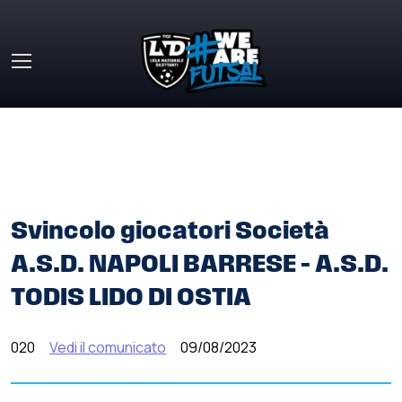
Skip to main content
HOME
»
COMUNICATI STAMPA
»
SVINCOLO GIOCATORI
SOCIETÀ A.S.D. NAPOLI BARRESE – A.S.D. TODIS LIDO DI
OSTIA
Svincolo giocatori Società
A.S.D. NAPOLI BARRESE – A.S.D.
TODIS LIDO DI OSTIA
020
Vedi il comunicato
09/08/2023