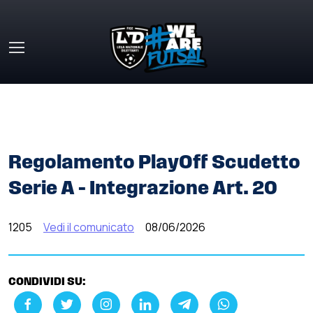
Skip to main content
HOME
»
COMUNICATI STAMPA
»
REGOLAMENTO PLAYOFF
SCUDETTO SERIE A – INTEGRAZIONE ART. 20
Regolamento PlayOff Scudetto
Serie A – Integrazione Art. 20
1205
Vedi il comunicato
08/06/2026
CONDIVIDI SU: