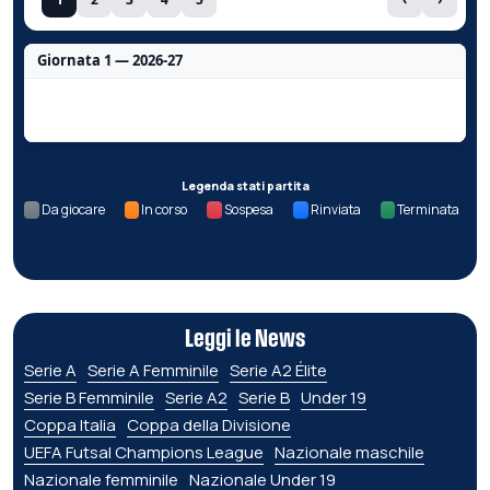
Giornata 1 — 2026-27
Nessun dato per questa giornata.
Legenda stati partita
Da giocare
In corso
Sospesa
Rinviata
Terminata
Leggi le News
Serie A
Serie A Femminile
Serie A2 Élite
Serie B Femminile
Serie A2
Serie B
Under 19
Coppa Italia
Coppa della Divisione
UEFA Futsal Champions League
Nazionale maschile
Nazionale femminile
Nazionale Under 19