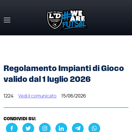
Skip to main content
HOME
»
COMUNICATI STAMPA
»
REGOLAMENTO IMPIANTI
DI GIOCO VALIDO DAL 1 LUGLIO 2026
Regolamento Impianti di Gioco
valido dal 1 luglio 2026
1224
Vedi il comunicato
15/06/2026
CONDIVIDI SU: