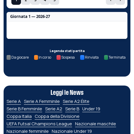
Giornata 1 — 2026-27
Nessun dato per questa giornata.
Legenda stati partita
Da giocare
In corso
Sospesa
Rinviata
Terminata
Leggi le News
Serie A
Serie A Femminile
Serie A2 Élite
Serie B Femminile
Serie A2
Serie B
Under 19
Coppa Italia
Coppa della Divisione
UEFA Futsal Champions League
Nazionale maschile
Nazionale femminile
Nazionale Under 19