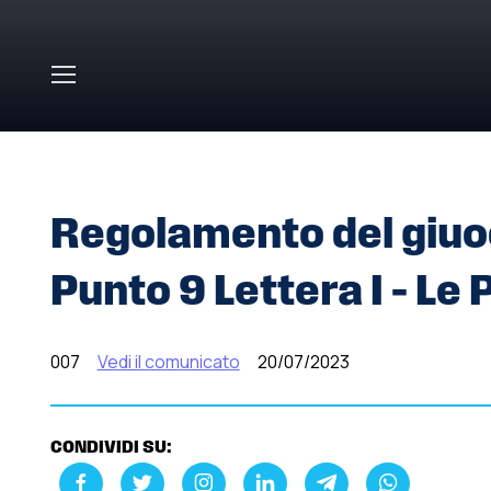
Skip to main content
HOME
»
COMUNICATI STAMPA
»
REGOLAMENTO DEL GIU
Regolamento del giuoc
Punto 9 Lettera I – Le 
007
Vedi il comunicato
20/07/2023
CONDIVIDI SU: