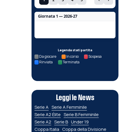
Giornata 1 — 2026-27
Nessun dato per questa giornata.
Legenda stati partita
Da giocare
In corso
Sospesa
Rinviata
Terminata
Leggi le News
Serie A
Serie A Femminile
Serie A2 Élite
Serie B Femminile
Serie A2
Serie B
Under 19
Coppa Italia
Coppa della Divisione