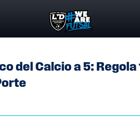
OCO DEL CALCIO A 5: REGOLA 1 PUNTO 9 LETTERA I – LE P
o del Calcio a 5: Regola 
Porte