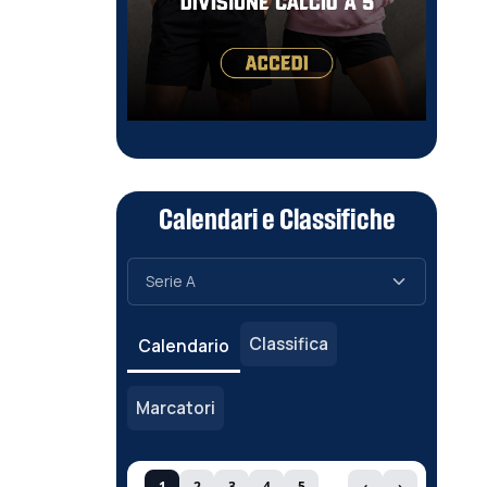
Calendari e Classifiche
Classifica
Calendario
Marcatori
1
2
3
4
5
‹
›