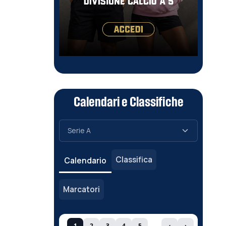
Calendari e Classifiche
Classifica
Calendario
Marcatori
1
2
3
4
5
‹
›