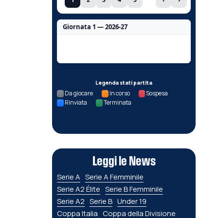
Giornata 1 — 2026-27
Nessun dato per questa giornata.
Legenda stati partita
Da giocare
In corso
Sospesa
Rinviata
Terminata
Leggi le News
Serie A
Serie A Femminile
Serie A2 Élite
Serie B Femminile
Serie A2
Serie B
Under 19
Coppa Italia
Coppa della Divisione