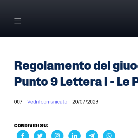
Skip to main content
HOME
»
COMUNICATI STAMPA
»
REGOLAMENTO DEL GIU
Regolamento del giuoc
Punto 9 Lettera I – Le 
007
Vedi il comunicato
20/07/2023
CONDIVIDI SU: