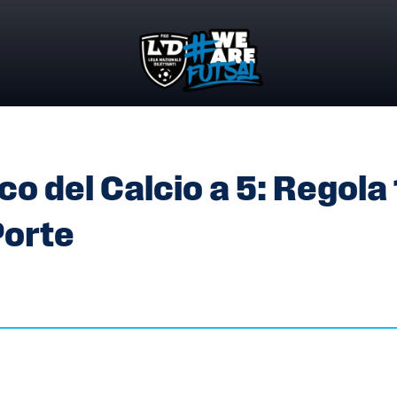
OCO DEL CALCIO A 5: REGOLA 1 PUNTO 9 LETTERA I – LE P
o del Calcio a 5: Regola 
Porte