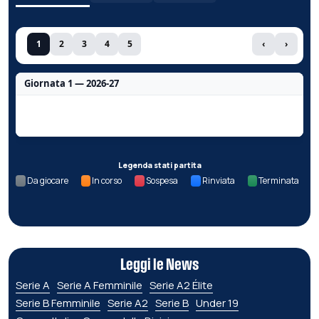
1
2
3
4
5
‹
›
Giornata 1 — 2026-27
Nessun dato per questa giornata.
Legenda stati partita
Da giocare
In corso
Sospesa
Rinviata
Terminata
Leggi le News
Serie A
Serie A Femminile
Serie A2 Élite
Serie B Femminile
Serie A2
Serie B
Under 19