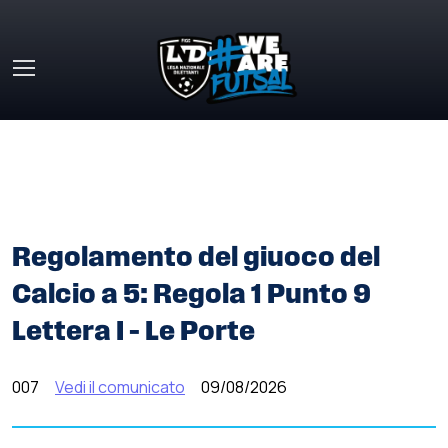
Skip to main content
HOME
»
COMUNICATI STAMPA
»
REGOLAMENTO DEL
GIUOCO DEL CALCIO A 5: REGOLA 1 PUNTO 9 LETTERA I –
LE PORTE
Regolamento del giuoco del
Calcio a 5: Regola 1 Punto 9
Lettera I – Le Porte
007
Vedi il comunicato
09/08/2026