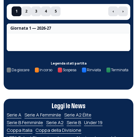
1
2
3
4
5
‹
›
Giornata 1 — 2026-27
Nessun dato per questa giornata.
Legenda stati partita
Da giocare
In corso
Sospesa
Rinviata
Terminata
Leggi le News
Serie A
Serie A Femminile
Serie A2 Élite
Serie B Femminile
Serie A2
Serie B
Under 19
Coppa Italia
Coppa della Divisione