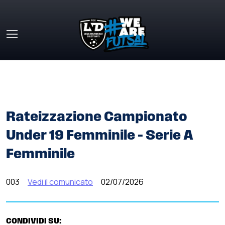
Skip to main content
HOME
»
COMUNICATI STAMPA
»
RATEIZZAZIONE
CAMPIONATO UNDER 19 FEMMINILE – SERIE A FEMMINILE
Rateizzazione Campionato
Under 19 Femminile – Serie A
Femminile
003
Vedi il comunicato
02/07/2026
CONDIVIDI SU: