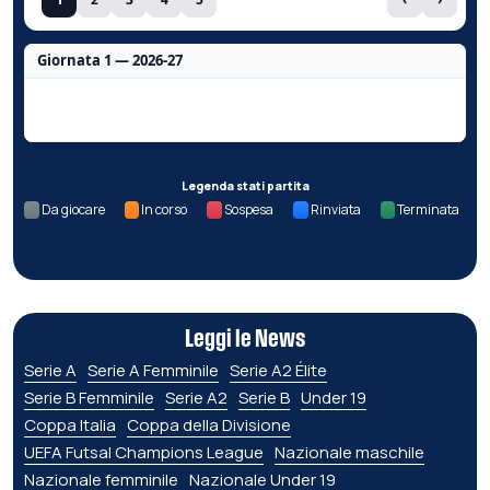
Giornata 1 — 2026-27
Nessun dato per questa giornata.
Legenda stati partita
Da giocare
In corso
Sospesa
Rinviata
Terminata
Leggi le News
Serie A
Serie A Femminile
Serie A2 Élite
Serie B Femminile
Serie A2
Serie B
Under 19
Coppa Italia
Coppa della Divisione
UEFA Futsal Champions League
Nazionale maschile
Nazionale femminile
Nazionale Under 19