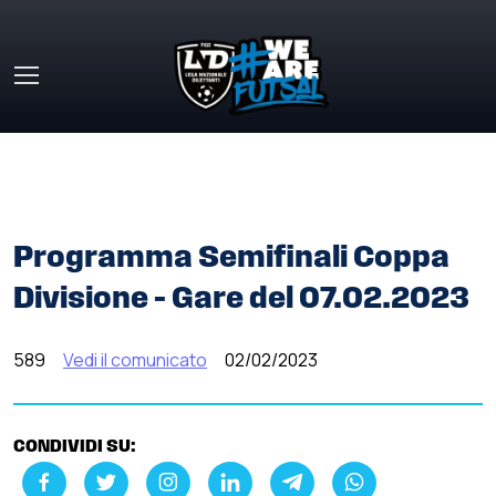
Skip to main content
HOME
»
COMUNICATI STAMPA
»
PROGRAMMA SEMIFINALI
COPPA DIVISIONE – GARE DEL 07.02.2023
Programma Semifinali Coppa
Divisione – Gare del 07.02.2023
589
Vedi il comunicato
02/02/2023
CONDIVIDI SU: