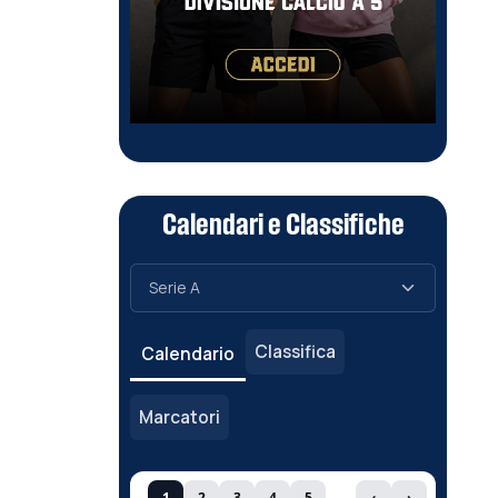
Calendari e Classifiche
Classifica
Calendario
Marcatori
1
2
3
4
5
‹
›