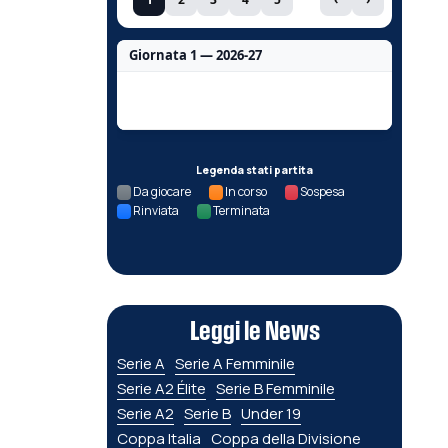
Giornata 1 — 2026-27
Nessun dato per questa giornata.
Legenda stati partita
Da giocare
In corso
Sospesa
Rinviata
Terminata
Leggi le News
Serie A
Serie A Femminile
Serie A2 Élite
Serie B Femminile
Serie A2
Serie B
Under 19
Coppa Italia
Coppa della Divisione