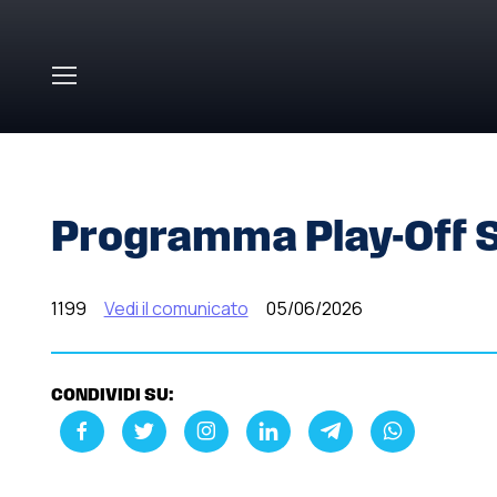
Skip to main content
HOME
»
COMUNICATI STAMPA
»
PROGRAMMA PLAY-OFF S
Programma Play-Off Ser
1199
Vedi il comunicato
05/06/2026
CONDIVIDI SU: