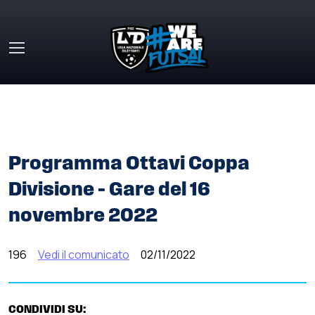
Skip to main content
HOME
»
COMUNICATI STAMPA
»
PROGRAMMA OTTAVI
COPPA DIVISIONE – GARE DEL 16 NOVEMBRE 2022
Programma Ottavi Coppa
Divisione – Gare del 16
novembre 2022
196
Vedi il comunicato
02/11/2022
CONDIVIDI SU: