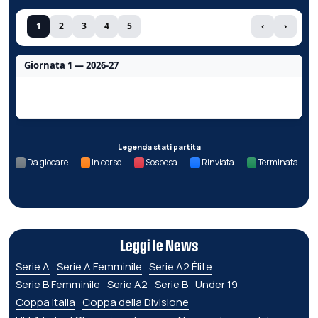
1
2
3
4
5
‹
›
Giornata 1 — 2026-27
Nessun dato per questa giornata.
Legenda stati partita
Da giocare
In corso
Sospesa
Rinviata
Terminata
Leggi le News
Serie A
Serie A Femminile
Serie A2 Élite
Serie B Femminile
Serie A2
Serie B
Under 19
Coppa Italia
Coppa della Divisione