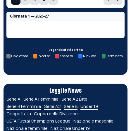
Giornata 1 — 2026-27
Nessun dato per questa giornata.
Legenda stati partita
Da giocare
In corso
Sospesa
Rinviata
Terminata
Leggi le News
Serie A
Serie A Femminile
Serie A2 Élite
Serie B Femminile
Serie A2
Serie B
Under 19
Coppa Italia
Coppa della Divisione
UEFA Futsal Champions League
Nazionale maschile
Nazionale femminile
Nazionale Under 19