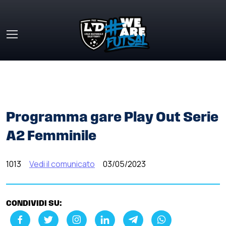
Skip to main content
HOME
»
COMUNICATI STAMPA
»
PROGRAMMA GARE PLAY
OUT SERIE A2 FEMMINILE
Programma gare Play Out Serie
A2 Femminile
1013
Vedi il comunicato
03/05/2023
CONDIVIDI SU: