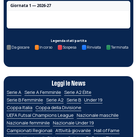
Giornata 1 — 2026-27
Nessun dato per questa giornata.
Legenda stati partita
Da giocare
In corso
Sospesa
Rinviata
Terminata
Leggi le News
Serie A
Serie A Femminile
Serie A2 Élite
Serie B Femminile
Serie A2
Serie B
Under 19
Coppa Italia
Coppa della Divisione
UEFA Futsal Champions League
Nazionale maschile
Nazionale femminile
Nazionale Under 19
Campionati Regionali
Attività giovanile
Hall of Fame