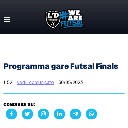
Skip to main content
HOME
»
COMUNICATI STAMPA
»
PROGRAMMA GARE
FUTSAL FINALS
Programma gare Futsal Finals
1152
Vedi il comunicato
30/05/2023
CONDIVIDI SU: