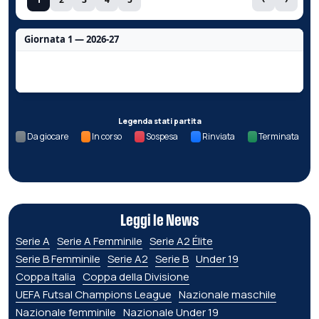
Giornata 1 — 2026-27
Nessun dato per questa giornata.
Legenda stati partita
Da giocare
In corso
Sospesa
Rinviata
Terminata
Leggi le News
Serie A
Serie A Femminile
Serie A2 Élite
Serie B Femminile
Serie A2
Serie B
Under 19
Coppa Italia
Coppa della Divisione
UEFA Futsal Champions League
Nazionale maschile
Nazionale femminile
Nazionale Under 19