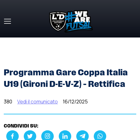
Skip to main content
HOME
»
COMUNICATI STAMPA
»
PROGRAMMA GARE
COPPA ITALIA U19 (GIRONI D-E-V-Z) – RETTIFICA
Programma Gare Coppa Italia
U19 (Gironi D-E-V-Z) – Rettifica
380
Vedi il comunicato
16/12/2025
CONDIVIDI SU: