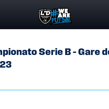
ONATO SERIE B – GARE DEL 04 – 11 – 18 FEBBRAIO 2023
onato Serie B – Gare d
023