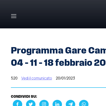
Skip to main content
HOME
»
COMUNICATI STAMPA
»
PROGRAMMA GARE CAMPI
Programma Gare Campi
04 – 11 – 18 febbraio 2
520
Vedi il comunicato
20/01/2023
CONDIVIDI SU: