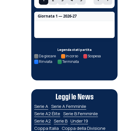
Giornata 1 — 2026-27
Nessun dato per questa giornata.
Legenda stati partita
Da giocare
In corso
Sospesa
Rinviata
Terminata
Leggi le News
Serie A
Serie A Femminile
Serie A2 Élite
Serie B Femminile
Serie A2
Serie B
Under 19
Coppa Italia
Coppa della Divisione