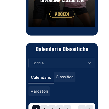
Calendari e Classifiche
Classifica
Calendario
Marcatori
1
2
3
4
5
‹
›