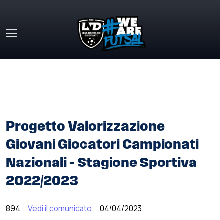
Skip to main content
HOME
»
COMUNICATI STAMPA
»
PROGETTO
VALORIZZAZIONE GIOVANI GIOCATORI CAMPIONATI
NAZIONALI – STAGIONE SPORTIVA 2022/2023
Progetto Valorizzazione
Giovani Giocatori Campionati
Nazionali – Stagione Sportiva
2022/2023
894
Vedi il comunicato
04/04/2023