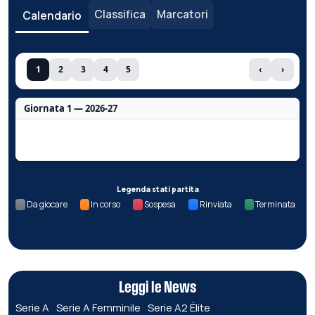
Classifica
Marcatori
Calendario
1
2
3
4
5
‹
›
Giornata 1 — 2026-27
Nessun dato per questa giornata.
Legenda stati partita
Da giocare
In corso
Sospesa
Rinviata
Terminata
Leggi le News
Serie A
Serie A Femminile
Serie A2 Élite