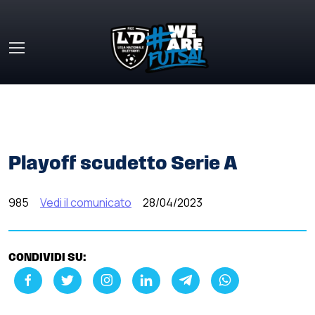
Skip to main content
HOME
»
COMUNICATI STAMPA
»
PLAYOFF SCUDETTO
SERIE A
Playoff scudetto Serie A
985
Vedi il comunicato
28/04/2023
CONDIVIDI SU: