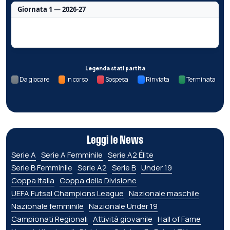
Giornata 1 — 2026-27
Nessun dato per questa giornata.
Legenda stati partita
Da giocare
In corso
Sospesa
Rinviata
Terminata
Leggi le News
Serie A
Serie A Femminile
Serie A2 Élite
Serie B Femminile
Serie A2
Serie B
Under 19
Coppa Italia
Coppa della Divisione
UEFA Futsal Champions League
Nazionale maschile
Nazionale femminile
Nazionale Under 19
Campionati Regionali
Attività giovanile
Hall of Fame