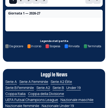
Giornata 1 — 2026-27
Nessun dato per questa giornata.
Legenda stati partita
Da giocare
In corso
Sospesa
Rinviata
Terminata
Leggi le News
Serie A
Serie A Femminile
Serie A2 Élite
Serie B Femminile
Serie A2
Serie B
Under 19
Coppa Italia
Coppa della Divisione
UEFA Futsal Champions League
Nazionale maschile
Nazionale femminile
Nazionale Under 19