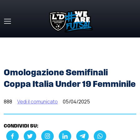
Skip to main content
HOME
»
COMUNICATI STAMPA
»
OMOLOGAZIONE
SEMIFINALI COPPA ITALIA UNDER 19 FEMMINILE
Omologazione Semifinali
Coppa Italia Under 19 Femminile
888
Vedi il comunicato
05/04/2025
CONDIVIDI SU: