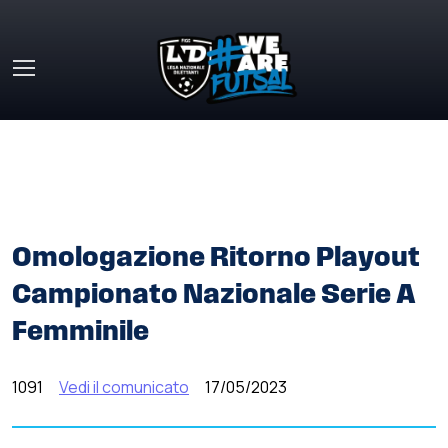
Skip to main content
HOME
»
COMUNICATI STAMPA
»
OMOLOGAZIONE
RITORNO PLAYOUT CAMPIONATO NAZIONALE SERIE A
FEMMINILE
Omologazione Ritorno Playout
Campionato Nazionale Serie A
Femminile
1091
Vedi il comunicato
17/05/2023