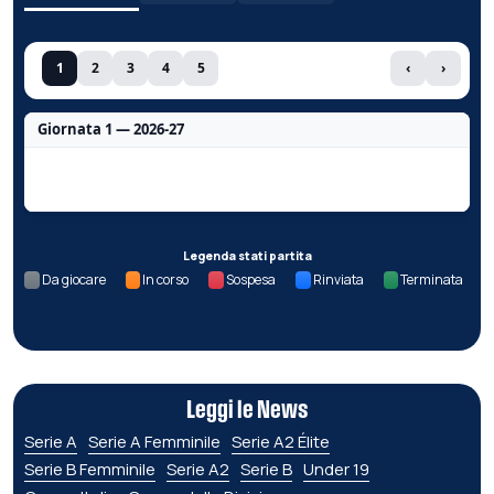
1
2
3
4
5
‹
›
Giornata 1 — 2026-27
Nessun dato per questa giornata.
Legenda stati partita
Da giocare
In corso
Sospesa
Rinviata
Terminata
Leggi le News
Serie A
Serie A Femminile
Serie A2 Élite
Serie B Femminile
Serie A2
Serie B
Under 19