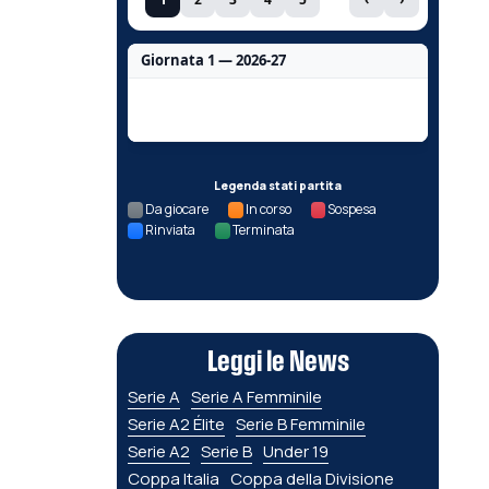
Giornata 1 — 2026-27
Nessun dato per questa giornata.
Legenda stati partita
Da giocare
In corso
Sospesa
Rinviata
Terminata
Leggi le News
Serie A
Serie A Femminile
Serie A2 Élite
Serie B Femminile
Serie A2
Serie B
Under 19
Coppa Italia
Coppa della Divisione