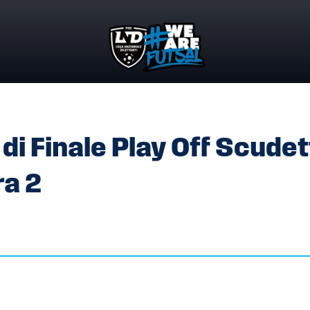
I DI FINALE PLAY OFF SCUDETTO SERIE A MASCHILE – GARA 
di Finale Play Off Scudet
ra 2