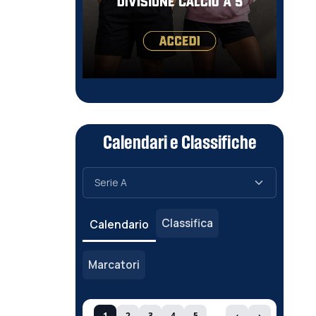
Calendari e Classifiche
Classifica
Calendario
Marcatori
1
2
3
4
5
‹
›