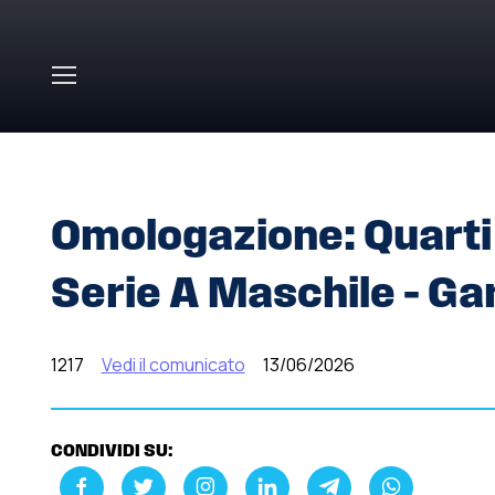
Skip to main content
HOME
»
COMUNICATI STAMPA
»
OMOLOGAZIONE: QUART
Omologazione: Quarti 
Serie A Maschile – Ga
1217
Vedi il comunicato
13/06/2026
CONDIVIDI SU: