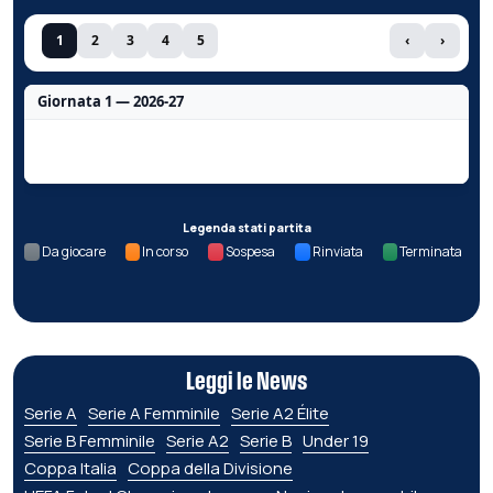
1
2
3
4
5
‹
›
Giornata 1 — 2026-27
Nessun dato per questa giornata.
Legenda stati partita
Da giocare
In corso
Sospesa
Rinviata
Terminata
Leggi le News
Serie A
Serie A Femminile
Serie A2 Élite
Serie B Femminile
Serie A2
Serie B
Under 19
Coppa Italia
Coppa della Divisione