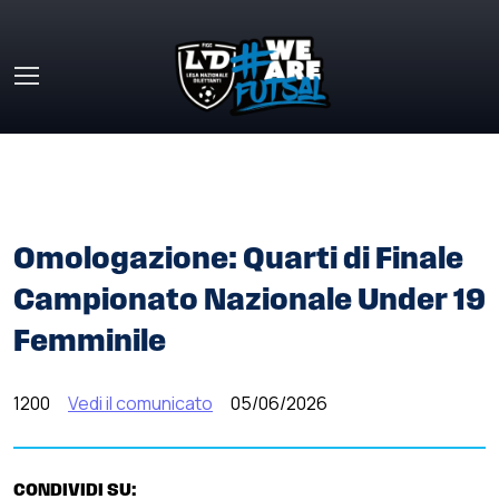
Skip to main content
HOME
»
COMUNICATI STAMPA
»
OMOLOGAZIONE: QUARTI
DI FINALE CAMPIONATO NAZIONALE UNDER 19 FEMMINILE
Omologazione: Quarti di Finale
Campionato Nazionale Under 19
Femminile
1200
Vedi il comunicato
05/06/2026
CONDIVIDI SU: