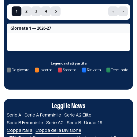
1
2
3
4
5
‹
›
Giornata 1 — 2026-27
Nessun dato per questa giornata.
Legenda stati partita
Da giocare
In corso
Sospesa
Rinviata
Terminata
Leggi le News
Serie A
Serie A Femminile
Serie A2 Élite
Serie B Femminile
Serie A2
Serie B
Under 19
Coppa Italia
Coppa della Divisione