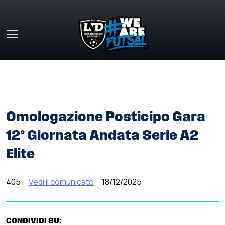
Skip to main content
HOME
»
COMUNICATI STAMPA
»
OMOLOGAZIONE
POSTICIPO GARA 12° GIORNATA ANDATA SERIE A2 ELITE
Omologazione Posticipo Gara
12° Giornata Andata Serie A2
Elite
405
Vedi il comunicato
18/12/2025
CONDIVIDI SU: