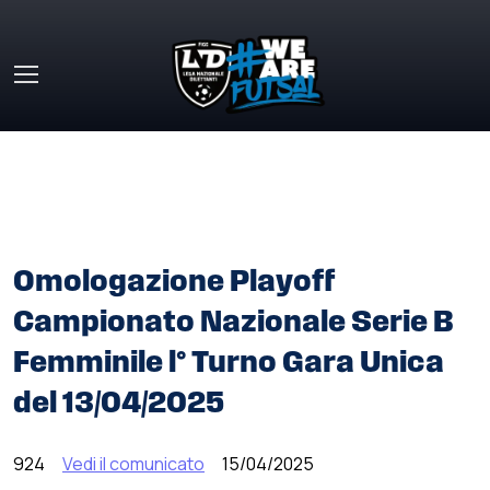
Skip to main content
HOME
»
COMUNICATI STAMPA
»
OMOLOGAZIONE
PLAYOFF CAMPIONATO NAZIONALE SERIE B FEMMINILE L°
TURNO GARA UNICA DEL 13/04/2025
Omologazione Playoff
Campionato Nazionale Serie B
Femminile l° Turno Gara Unica
del 13/04/2025
924
Vedi il comunicato
15/04/2025