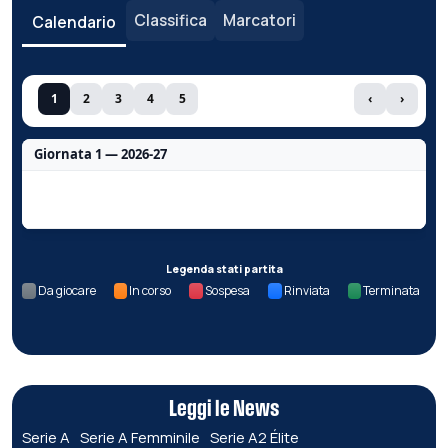
Classifica
Marcatori
Calendario
1
2
3
4
5
‹
›
Giornata 1 — 2026-27
Nessun dato per questa giornata.
Legenda stati partita
Da giocare
In corso
Sospesa
Rinviata
Terminata
Leggi le News
Serie A
Serie A Femminile
Serie A2 Élite