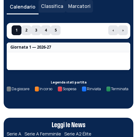
Classifica
Marcatori
Calendario
1
2
3
4
5
‹
›
Giornata 1 — 2026-27
Nessun dato per questa giornata.
Legenda stati partita
Da giocare
In corso
Sospesa
Rinviata
Terminata
Leggi le News
Serie A
Serie A Femminile
Serie A2 Élite