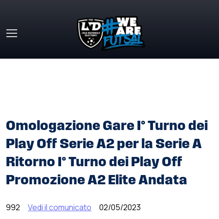
Skip to main content
HOME
»
COMUNICATI STAMPA
»
OMOLOGAZIONE GARE I°
TURNO DEI PLAY OFF SERIE A2 PER LA SERIE A RITORNO I°
TURNO DEI PLAY OFF PROMOZIONE A2 ELITE ANDATA
Omologazione Gare I° Turno dei
Play Off Serie A2 per la Serie A
Ritorno I° Turno dei Play Off
Promozione A2 Elite Andata
992
Vedi il comunicato
02/05/2023