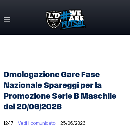
Skip to main content
HOME
»
COMUNICATI STAMPA
»
OMOLOGAZIONE GARE
FASE NAZIONALE SPAREGGI PER LA PROMOZIONE SERIE B
MASCHILE DEL 20/06/2026
Omologazione Gare Fase
Nazionale Spareggi per la
Promozione Serie B Maschile
del 20/06/2026
1247
Vedi il comunicato
25/06/2026