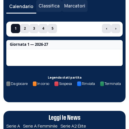
Classifica
Marcatori
Calendario
1
2
3
4
5
‹
›
Giornata 1 — 2026-27
Nessun dato per questa giornata.
Legenda stati partita
Da giocare
In corso
Sospesa
Rinviata
Terminata
Leggi le News
Serie A
Serie A Femminile
Serie A2 Élite