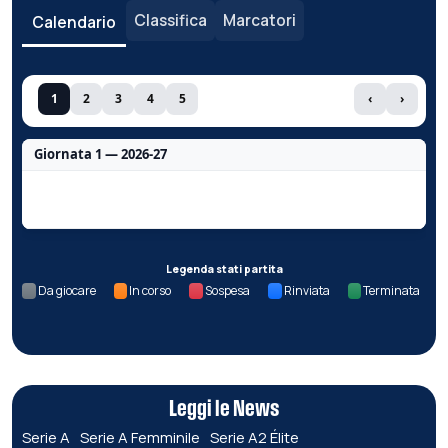
Classifica
Marcatori
Calendario
1
2
3
4
5
‹
›
Giornata 1 — 2026-27
Nessun dato per questa giornata.
Legenda stati partita
Da giocare
In corso
Sospesa
Rinviata
Terminata
Leggi le News
Serie A
Serie A Femminile
Serie A2 Élite