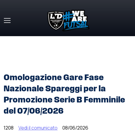
Skip to main content
HOME
»
COMUNICATI STAMPA
»
OMOLOGAZIONE GARE
FASE NAZIONALE SPAREGGI PER LA PROMOZIONE SERIE B
FEMMINILE DEL 07/06/2026
Omologazione Gare Fase
Nazionale Spareggi per la
Promozione Serie B Femminile
del 07/06/2026
1208
Vedi il comunicato
08/06/2026