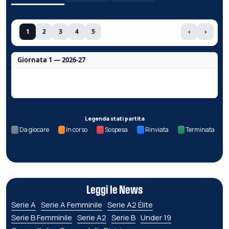
1
2
3
4
5
‹
›
Giornata 1 — 2026-27
Nessun dato per questa giornata.
Legenda stati partita
Da giocare
In corso
Sospesa
Rinviata
Terminata
Leggi le News
Serie A
Serie A Femminile
Serie A2 Élite
Serie B Femminile
Serie A2
Serie B
Under 19