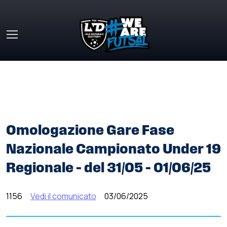
Skip to main content
HOME
»
COMUNICATI STAMPA
»
OMOLOGAZIONE GARE
FASE NAZIONALE CAMPIONATO UNDER 19 REGIONALE –
DEL 31/05 – 01/06/25
Omologazione Gare Fase
Nazionale Campionato Under 19
Regionale – del 31/05 – 01/06/25
1156
Vedi il comunicato
03/06/2025