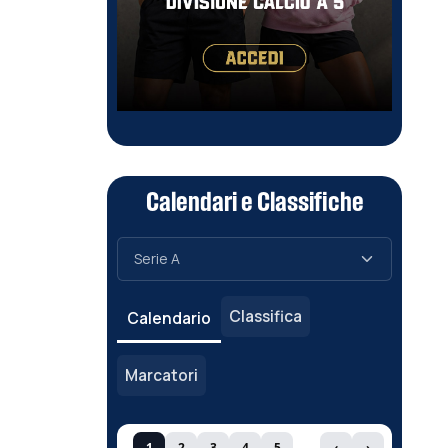
Calendari e Classifiche
Classifica
Calendario
Marcatori
1
2
3
4
5
‹
›