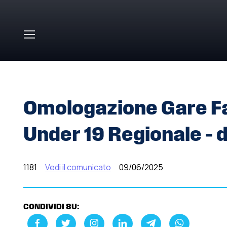
Skip to main content
HOME
»
COMUNICATI STAMPA
»
OMOLOGAZIONE GARE F
Omologazione Gare F
Under 19 Regionale – 
1181
Vedi il comunicato
09/06/2025
CONDIVIDI SU: