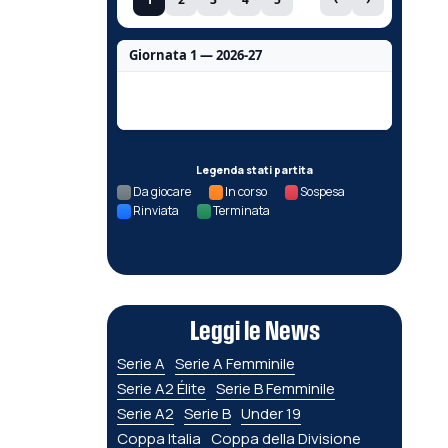
Giornata 1 — 2026-27
Nessun dato per questa giornata.
Legenda stati partita
Da giocare
In corso
Sospesa
Rinviata
Terminata
Leggi le News
Serie A
Serie A Femminile
Serie A2 Élite
Serie B Femminile
Serie A2
Serie B
Under 19
Coppa Italia
Coppa della Divisione