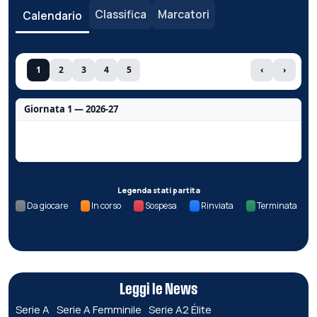
Classifica
Marcatori
Calendario
1
2
3
4
5
‹
›
Giornata 1 — 2026-27
Nessun dato per questa giornata.
Legenda stati partita
Da giocare
In corso
Sospesa
Rinviata
Terminata
Leggi le News
Serie A
Serie A Femminile
Serie A2 Élite