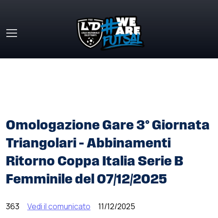
Skip to main content
HOME
»
COMUNICATI STAMPA
»
OMOLOGAZIONE GARE 3°
GIORNATA TRIANGOLARI – ABBINAMENTI RITORNO COPPA
ITALIA SERIE B FEMMINILE DEL 07/12/2025
Omologazione Gare 3° Giornata
Triangolari – Abbinamenti
Ritorno Coppa Italia Serie B
Femminile del 07/12/2025
363
Vedi il comunicato
11/12/2025