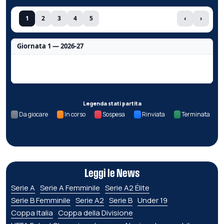
1
2
3
4
5
‹
›
Giornata 1 — 2026-27
Nessun dato per questa giornata.
Legenda stati partita
Da giocare
In corso
Sospesa
Rinviata
Terminata
Leggi le News
Serie A
Serie A Femminile
Serie A2 Élite
Serie B Femminile
Serie A2
Serie B
Under 19
Coppa Italia
Coppa della Divisione