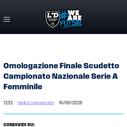
Skip to main content
HOME
»
COMUNICATI STAMPA
»
OMOLOGAZIONE FINALE
SCUDETTO CAMPIONATO NAZIONALE SERIE A FEMMINILE
Omologazione Finale Scudetto
Campionato Nazionale Serie A
Femminile
1232
Vedi il comunicato
16/06/2026
CONDIVIDI SU: