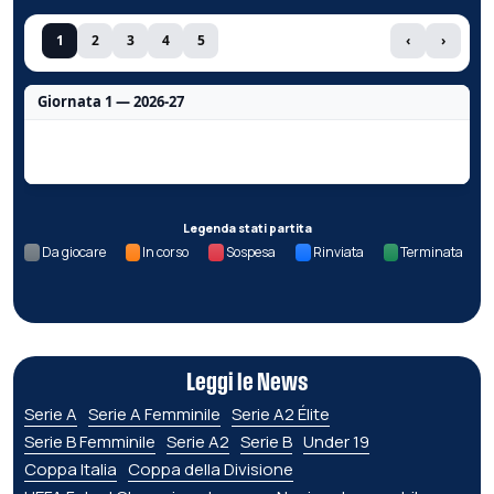
1
2
3
4
5
‹
›
Giornata 1 — 2026-27
Nessun dato per questa giornata.
Legenda stati partita
Da giocare
In corso
Sospesa
Rinviata
Terminata
Leggi le News
Serie A
Serie A Femminile
Serie A2 Élite
Serie B Femminile
Serie A2
Serie B
Under 19
Coppa Italia
Coppa della Divisione