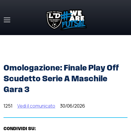
Skip to main content
HOME
»
COMUNICATI STAMPA
»
OMOLOGAZIONE: FINALE
PLAY OFF SCUDETTO SERIE A MASCHILE GARA 3
Omologazione: Finale Play Off
Scudetto Serie A Maschile
Gara 3
1251
Vedi il comunicato
30/06/2026
CONDIVIDI SU: