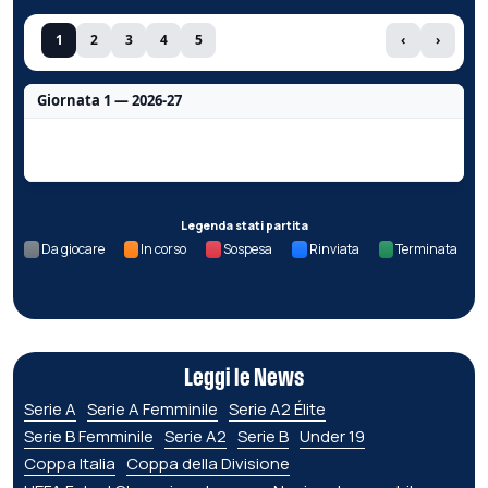
1
2
3
4
5
‹
›
Giornata 1 — 2026-27
Nessun dato per questa giornata.
Legenda stati partita
Da giocare
In corso
Sospesa
Rinviata
Terminata
Leggi le News
Serie A
Serie A Femminile
Serie A2 Élite
Serie B Femminile
Serie A2
Serie B
Under 19
Coppa Italia
Coppa della Divisione