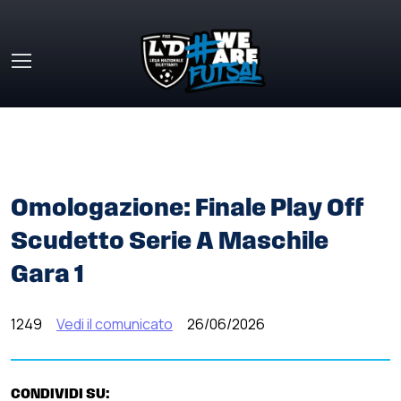
Skip to main content
HOME
»
COMUNICATI STAMPA
»
OMOLOGAZIONE: FINALE
PLAY OFF SCUDETTO SERIE A MASCHILE GARA 1
Omologazione: Finale Play Off
Scudetto Serie A Maschile
Gara 1
1249
Vedi il comunicato
26/06/2026
CONDIVIDI SU: