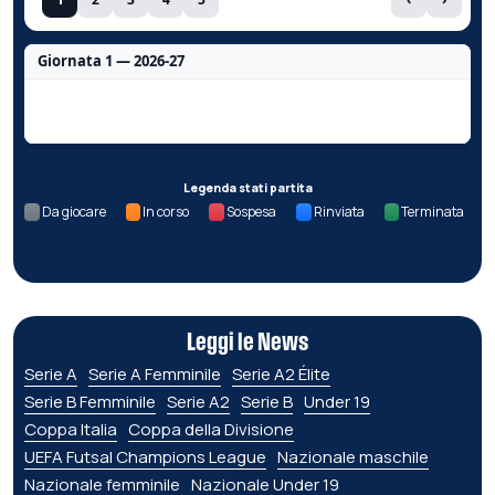
Giornata 1 — 2026-27
Nessun dato per questa giornata.
Legenda stati partita
Da giocare
In corso
Sospesa
Rinviata
Terminata
Leggi le News
Serie A
Serie A Femminile
Serie A2 Élite
Serie B Femminile
Serie A2
Serie B
Under 19
Coppa Italia
Coppa della Divisione
UEFA Futsal Champions League
Nazionale maschile
Nazionale femminile
Nazionale Under 19