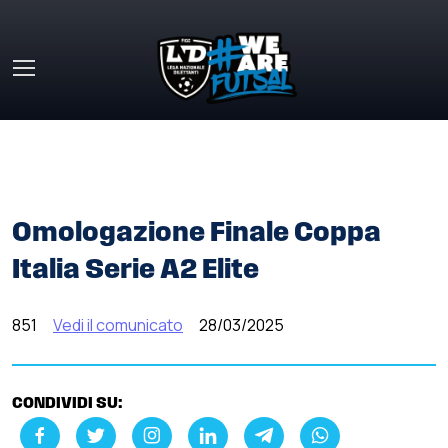
Skip to main content
HOME
»
COMUNICATI STAMPA
»
OMOLOGAZIONE FINALE
COPPA ITALIA SERIE A2 ELITE
Omologazione Finale Coppa
Italia Serie A2 Elite
851
Vedi il comunicato
28/03/2025
CONDIVIDI SU: