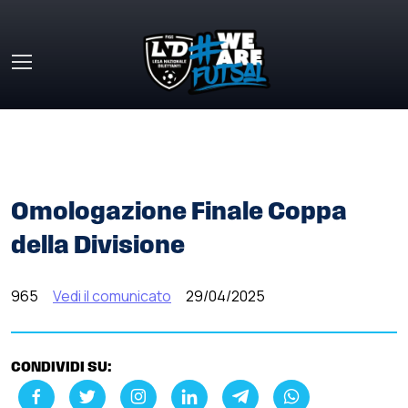
Skip to main content
HOME
»
COMUNICATI STAMPA
»
OMOLOGAZIONE FINALE
COPPA DELLA DIVISIONE
Omologazione Finale Coppa
della Divisione
965
Vedi il comunicato
29/04/2025
CONDIVIDI SU: