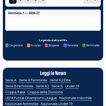
Giornata 1 — 2026-27
Nessun dato per questa giornata.
Legenda stati partita
Da giocare
In corso
Sospesa
Rinviata
Terminata
Leggi le News
Serie A
Serie A Femminile
Serie A2 Élite
Serie B Femminile
Serie A2
Serie B
Under 19
Coppa Italia
Coppa della Divisione
UEFA Futsal Champions League
Nazionale maschile
Nazionale femminile
Nazionale Under 19