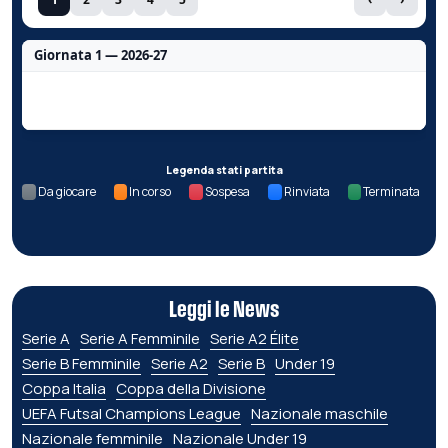
Giornata 1 — 2026-27
Nessun dato per questa giornata.
Legenda stati partita
Da giocare
In corso
Sospesa
Rinviata
Terminata
Leggi le News
Serie A
Serie A Femminile
Serie A2 Élite
Serie B Femminile
Serie A2
Serie B
Under 19
Coppa Italia
Coppa della Divisione
UEFA Futsal Champions League
Nazionale maschile
Nazionale femminile
Nazionale Under 19