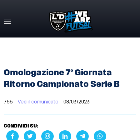
Skip to main content
HOME
»
COMUNICATI STAMPA
»
OMOLOGAZIONE 7°
GIORNATA RITORNO CAMPIONATO SERIE B
Omologazione 7° Giornata
Ritorno Campionato Serie B
756
Vedi il comunicato
08/03/2023
CONDIVIDI SU: