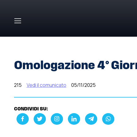
Skip to main content
HOME
»
COMUNICATI STAMPA
»
OMOLOGAZIONE 4° GI
Omologazione 4° Gior
215
Vedi il comunicato
05/11/2025
CONDIVIDI SU: