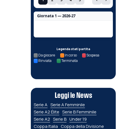
Giornata 1 — 2026-27
Nessun dato per questa giornata.
Legenda stati partita
Da giocare
In corso
Sospesa
Rinviata
Terminata
Leggi le News
Serie A
Serie A Femminile
Serie A2 Élite
Serie B Femminile
Serie A2
Serie B
Under 19
Coppa Italia
Coppa della Divisione