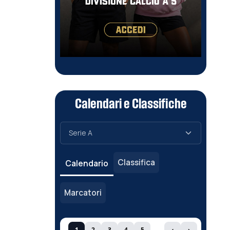
Calendari e Classifiche
Classifica
Calendario
Marcatori
1
2
3
4
5
‹
›